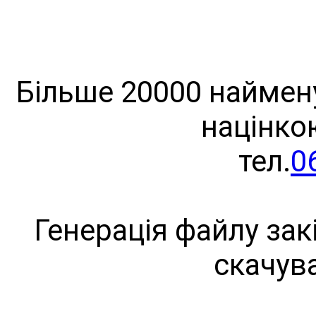
Більше 20000 наймену
націнко
тел.
0
Генерація файлу зак
скачув