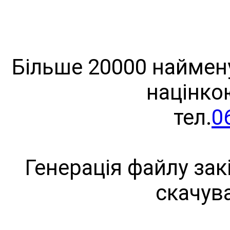
Більше 20000 наймену
націнко
тел.
0
Генерація файлу зак
скачув