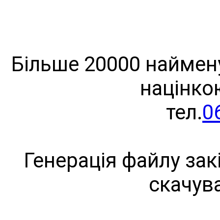
Більше 20000 наймену
націнко
тел.
0
Генерація файлу зак
скачув