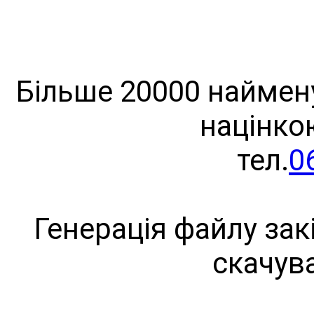
Більше 20000 наймену
націнко
тел.
0
Генерація файлу зак
скачув