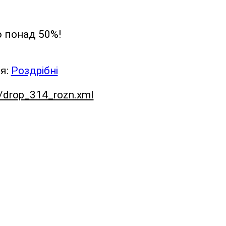
ю понад 50%!
ня:
Роздрібні
t/drop_314_rozn.xml