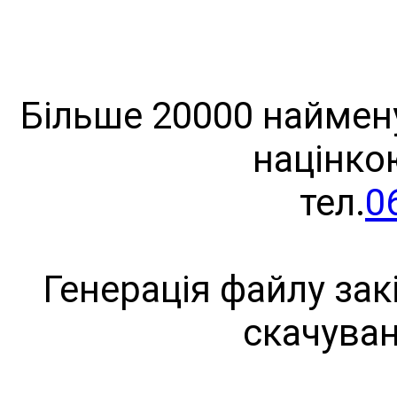
Більше 20000 наймену
націнко
тел.
0
Генерація файлу зак
скачува