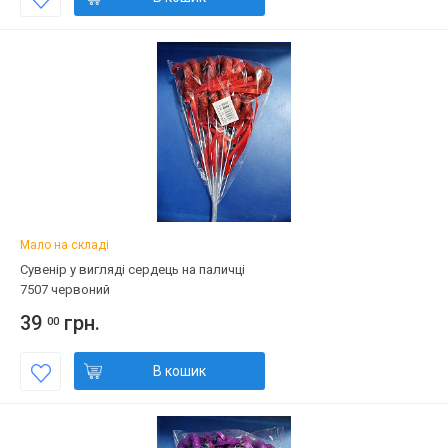
Мало на складі
Сувенір у вигляді сердець на паличці
7507 червоний
39
грн.
00
В кошик