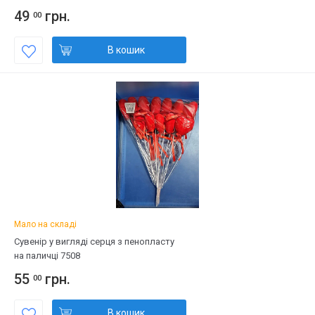
49
грн.
00
В кошик
Мало на складі
Сувенір у вигляді серця з пенопласту
на паличці 7508
55
грн.
00
В кошик