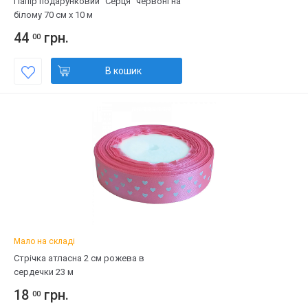
Папір подарунковий "Серця" червоні на
білому 70 см х 10 м
44
грн.
00
В кошик
Мало на складі
Стрічка атласна 2 см рожева в
сердечки 23 м
18
грн.
00