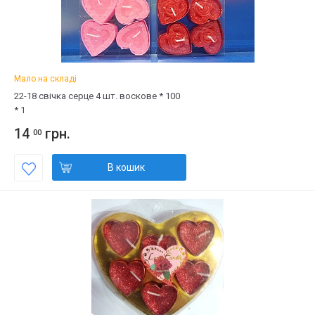
Мало на складі
22-18 свічка серце 4 шт. воскове * 100
* 1
14
грн.
00
В кошик