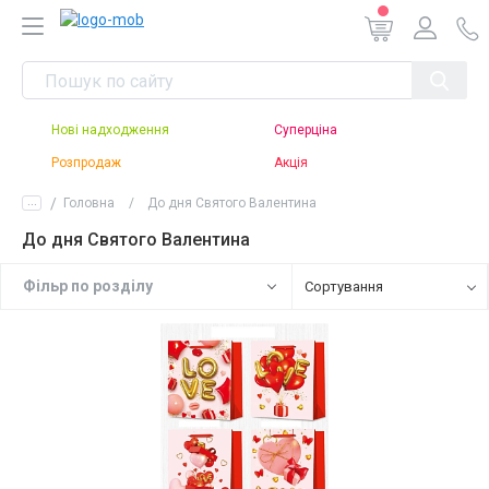
Нові надходження
Суперціна
Розпродаж
Акція
...
Головна
До дня Святого Валентина
До дня Святого Валентина
Фiльр по роздiлу
Сортування