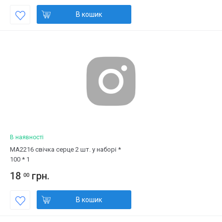
В кошик
В наявності
MA2216 свічка серце 2 шт. у наборі *
100 * 1
18
грн.
00
В кошик