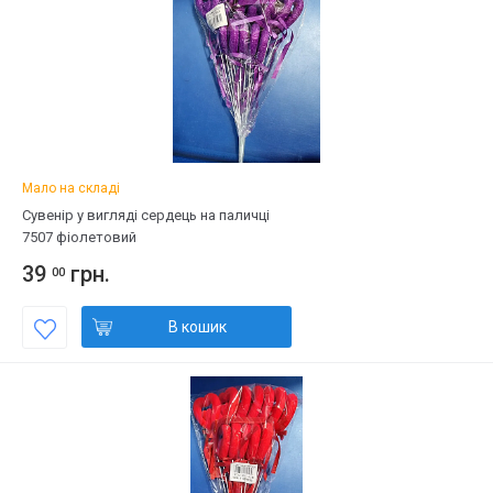
Мало на складі
Сувенір у вигляді сердець на паличці
7507 фіолетовий
39
грн.
00
В кошик