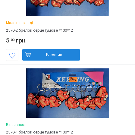
Мало на складі
2570-2 брелок серце гумове *100*12
5
грн.
00
В кошик
В наявності
2570-1 брелок серце гумове *100*12