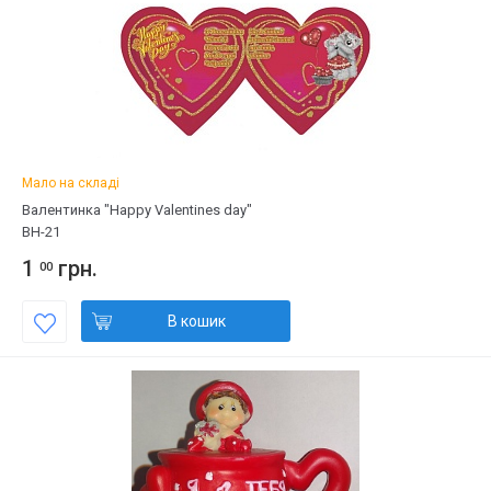
Мало на складі
Валентинка "Happy Valentines day"
ВН-21
1
грн.
00
В кошик