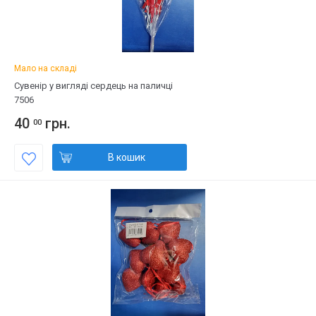
Мало на складі
Сувенір у вигляді сердець на паличці
7506
40
грн.
00
В кошик