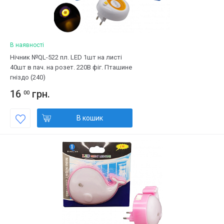
В наявності
Нічник №QL-522 пл. LED 1шт на листі
40шт в пач. на розет. 220В фіг. Пташине
гніздо (240)
16
грн.
00
В кошик