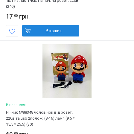
1шт на листі 40шт в пач. на розет. 220В
(240)
17
грн.
00
В кошик
В наявності
Нічник №88348 чоловічок від розет.
220в та usb 2полож. (8-16) ламп (9,5 *
15,5 * 25,5) (30)
00