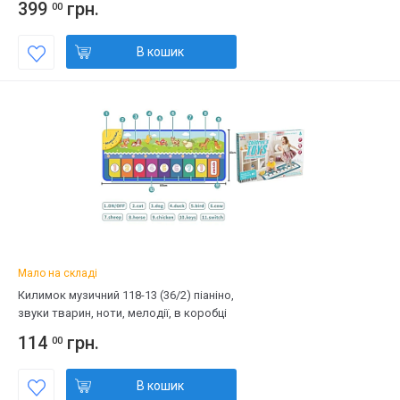
399
грн.
00
В кошик
Мало на складі
Килимок музичний 118-13 (36/2) піаніно,
звуки тварин, ноти, мелодії, в коробці
114
грн.
00
В кошик