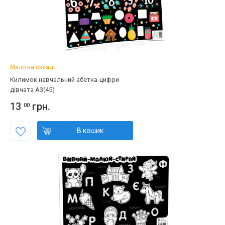
Мало на складі
Килимок навчальний абетка-цифри
дівчата А3(45)
13
грн.
00
В кошик