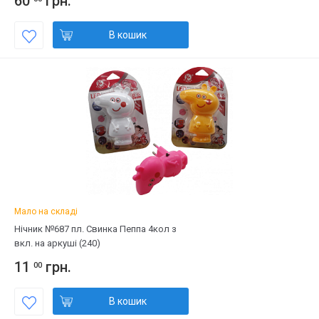
60
грн.
В кошик
Мало на складі
Нічник №687 пл. Свинка Пеппа 4кол з
вкл. на аркуші (240)
11
грн.
00
В кошик