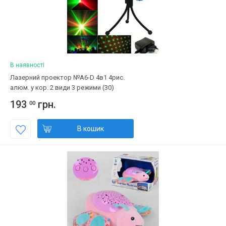
В наявності
Лазерний проектор №A6-D 4в1 4рис.
алюм. у кор. 2 види 3 режими (30)
193
грн.
00
В кошик