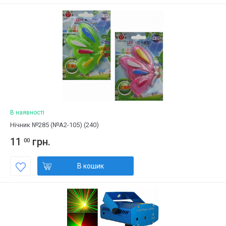
В наявності
Нічник №285 (№А2-105) (240)
11
грн.
00
В кошик