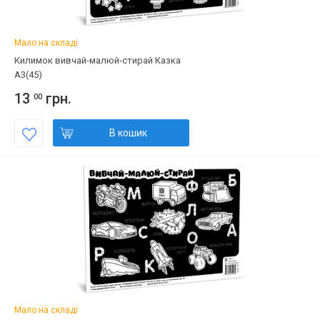
Мало на складі
Килимок вивчай-малюй-стирай Казка
А3(45)
13
грн.
00
В кошик
Мало на складі