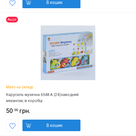
В кошик
Акція
Мало на складі
Карусель музична 6548 А (24)заводний
механізм, в коробці
50
грн.
00
В кошик