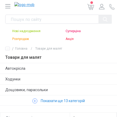
Нові надходження
Суперціна
Розпродаж
Акція
...
Головна
Товари для малят
Товари для малят
Автокрісла
Ходунки
Дощовики, парасольки
+
Меблі
Показати ще 13 категорій
Брязкальця, прорізувачі, пищалки, заводні іграшки,
іграшки для купання