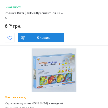
В наявності
Іграшка Кітті (Hello Kitty) світиться KK7-
5
6
грн.
00
В кошик
Мало на складі
Карусель музична 6548 В (24) заводний