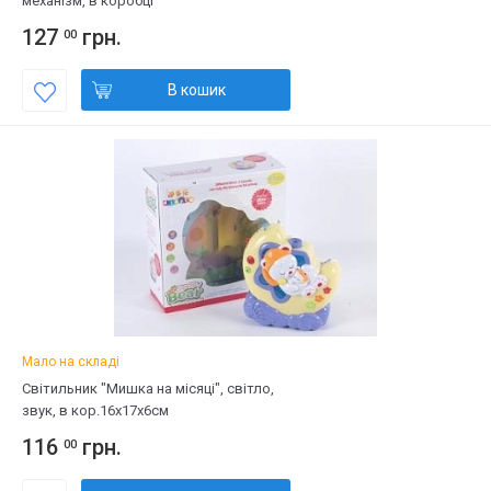
механізм, в коробці
127
грн.
00
В кошик
Мало на складі
Світильник "Мишка на місяці", світло,
звук, в кор.16х17х6см
116
грн.
00