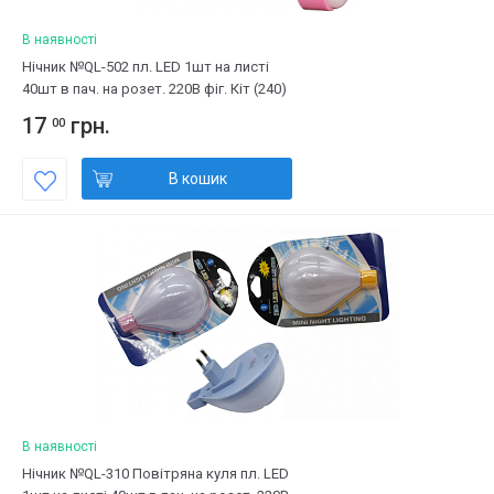
В наявності
Нічник №QL-502 пл. LED 1шт на листі
40шт в пач. на розет. 220В фіг. Кіт (240)
17
грн.
00
В кошик
В наявності
Нічник №QL-310 Повітряна куля пл. LED