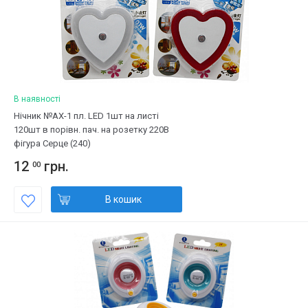
В наявності
Нічник №АХ-1 пл. LED 1шт на листі
120шт в порівн. пач. на розетку 220В
фігура Серце (240)
12
грн.
00
В кошик