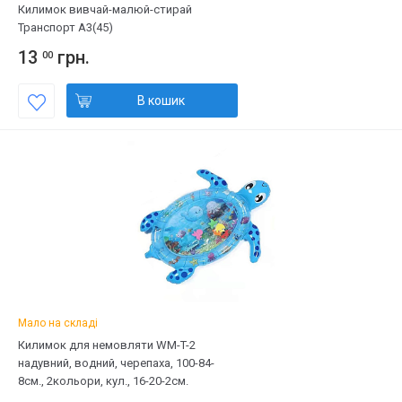
Килимок вивчай-малюй-стирай
Транспорт А3(45)
13
грн.
00
В кошик
Мало на складі
Килимок для немовляти WM-T-2
надувний, водний, черепаха, 100-84-
8см., 2кольори, кул., 16-20-2см.