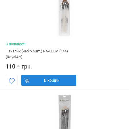
В наявності
Пензлик (набір 6шт.) RA-600M (144)
(RoyalArt)
110
грн.
00
В кошик