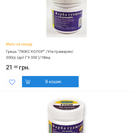
Мало на складі
Гуашь "ЛЮКС КОЛОР" /Ультрамарин/
300гр (арт.ГУ-300 )/18ящ
21
грн.
00
В кошик