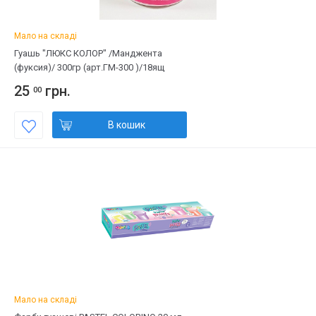
Мало на складі
Гуашь "ЛЮКС КОЛОР" /Манджента
(фуксия)/ 300гр (арт.ГМ-300 )/18ящ
25
грн.
00
В кошик
Мало на складі