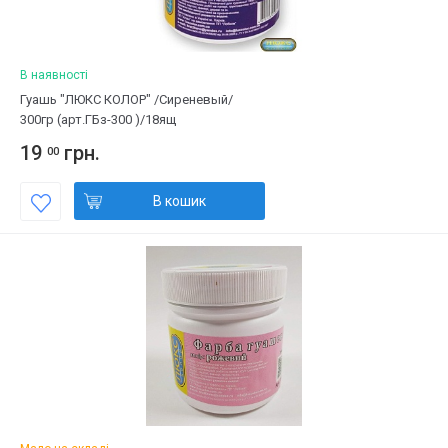
В наявності
Гуашь "ЛЮКС КОЛОР" /Сиреневый/
300гр (арт.ГБз-300 )/18ящ
19
грн.
00
В кошик