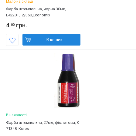
Мало на складі
Фарба штемпельна, чорна 30мл,
Е42201,12/360,Economіx
4
грн.
00
В кошик
В наявності
Фарба штемпельна, 27мл, фіолетова, К
71348, Kores