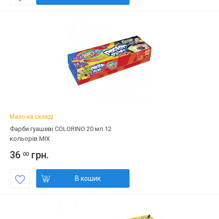
Мало на складі
Фарби гуашеві COLORINO 20 мл 12
кольорів МІХ
36
грн.
00
В кошик