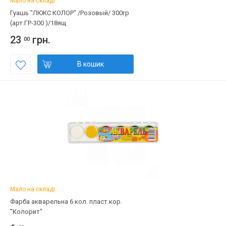
Мало на складі
Гуашь "ЛЮКС КОЛОР" /Розовый/ 300гр
(арт.ГР-300 )/18ящ
23
грн.
00
В кошик
Мало на складі
Фарба акварельна 6 кол. пласт.кор.
"Колорит"