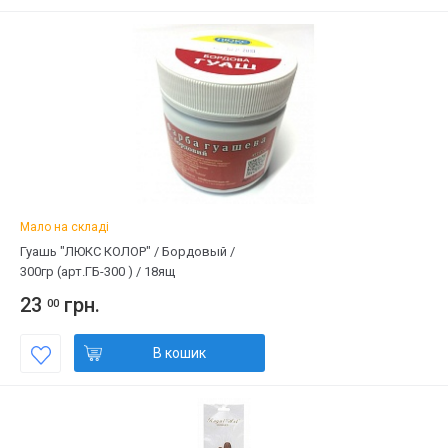
Мало на складі
Гуашь "ЛЮКС КОЛОР" / Бордовый /
300гр (арт.ГБ-300 ) / 18ящ
23
грн.
00
В кошик