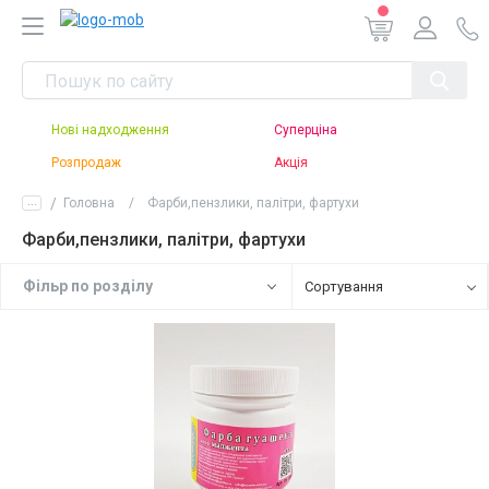
Нові надходження
Суперціна
Розпродаж
Акція
...
Головна
Фарби,пензлики, палітри, фартухи
Фарби,пензлики, палітри, фартухи
Фiльр по роздiлу
Сортування