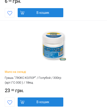
6
грн.
00
В кошик
Мало на складі
Гуашь "ЛЮКС КОЛОР" / Голубой / 300гр
(арт.ГС-300 ) / 18ящ
23
грн.
00
В кошик