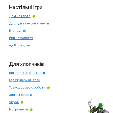
Настільні ігри
Доміно і лото
Досліди та експерименти
Економічні
Ігри на магнітах
ще 8 розділів
Для хлопчиків
Більярд, футбол, хокей
Гараж, паркінг, трек
Трансформери, роботи
Залізні дороги
Зброя
Інструменти