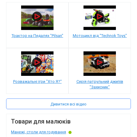
Трактор на Педалях "Pilsan"
Мотоцикл від "Technok Toys"
Розважальні ігри "Хто Я?"
Серія патрульний джипів
"Захисник"
Дивитися всі відео
Товари для малюків
Манежі, столи для годування