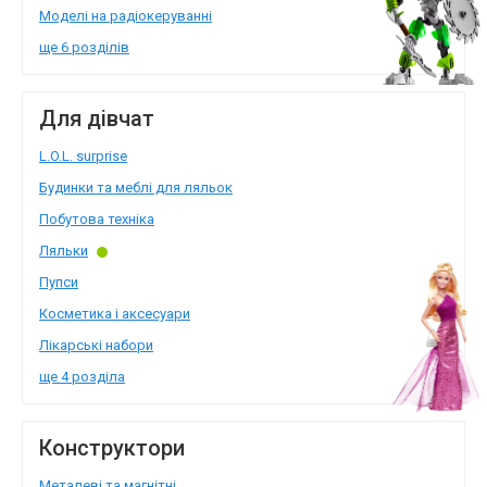
Моделі на радіокеруванні
ще 6 розділів
Для дівчат
L.O.L. surprise
Будинки та меблі для ляльок
Побутова техніка
Ляльки
Пупси
Косметика і аксесуари
Лікарські набори
ще 4 розділа
Конструктори
Металеві та магнітні