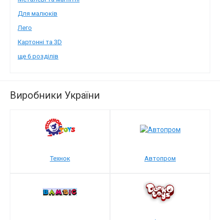
Для малюків
Лего
Картонні та 3D
ще 6 розділів
Виробники України
Технок
Автопром