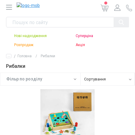
Нові надходження
Суперціна
Розпродаж
Акція
...
Головна
Рибалки
Рибалки
Фiльр по роздiлу
Сортування