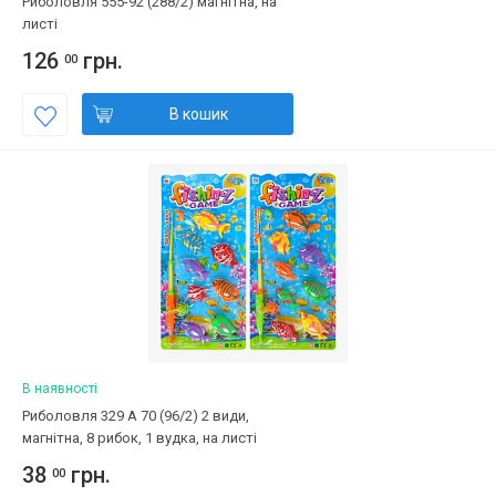
Риболовля 555-92 (288/2) магнітна, на
листі
126
грн.
00
В кошик
В наявності
Риболовля 329 A 70 (96/2) 2 види,
магнітна, 8 рибок, 1 вудка, на листі
38
грн.
00