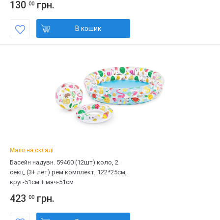
130
грн.
00
В кошик
Мало на складі
Басейн надувн. 59460 (12шт) коло, 2
секц, (3+ лет) рем комплект, 122*25см,
круг-51см + мяч-51см
423
грн.
00