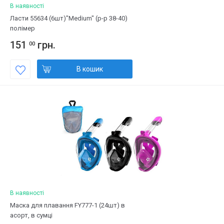
В наявності
Ласти 55634 (6шт)"Medium" (р-р 38-40)
полімер
151
грн.
00
В кошик
В наявності
Маска для плавання FY777-1 (24шт) в
асорт, в сумці