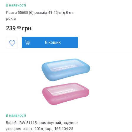
В наявності
Ласти 55635 (6) розмір 41-45, від 8-ми
років
239
грн.
00
В кошик
В наявності
Басейн BW 51115 прямокутний, надувне
дно, рем. запл., 102л, кор., 165-104-25