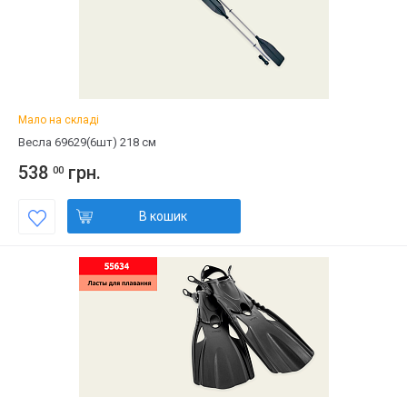
Мало на складі
Весла 69629(6шт) 218 см
538
грн.
00
В кошик