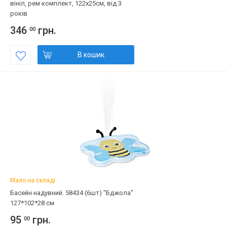
вініл, рем комплект, 122х25см, від 3
років
346
грн.
00
В кошик
Мало на складі
Басейн надувний. 58434 (6шт) "Бджола"
127*102*28 см
95
грн.
00