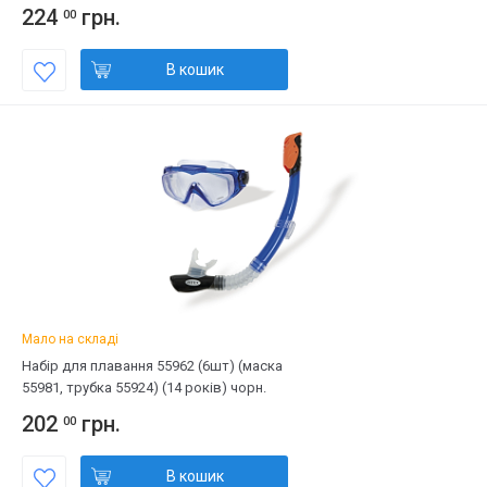
224
грн.
00
В кошик
Мало на складі
Набір для плавання 55962 (6шт) (маска
55981, трубка 55924) (14 років) чорн.
202
грн.
00
В кошик