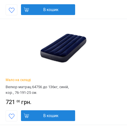
В кошик
Мало на складі
Велюр матрац 64756 до 136кг, синій,
кор., 76-191-25 см.
721
грн.
00
В кошик