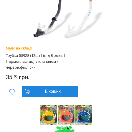
Мало на складі
Трубка 55928 (12шт) (від 8 років)
(термопластик) з клапаном /
червон.фіол.син.
35
грн.
00
В кошик