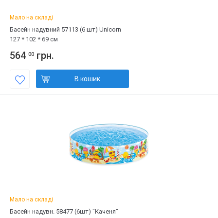
Мало на складі
Басейн надувний 57113 (6 шт) Unicorn
127 * 102 * 69 см
564
грн.
00
В кошик
Мало на складі
Басейн надувн. 58477 (6шт) "Каченя"