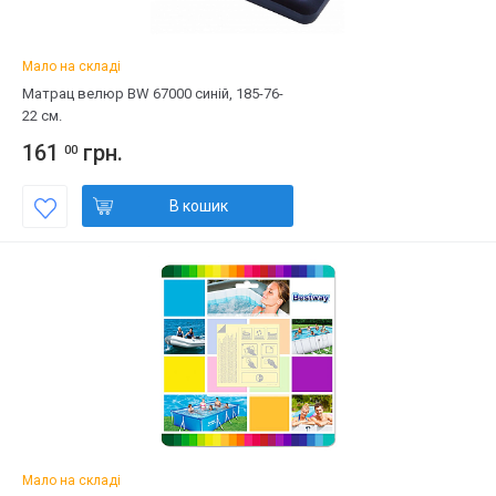
Мало на складі
Матрац велюр BW 67000 синій, 185-76-
22 см.
161
грн.
00
В кошик
Мало на складі