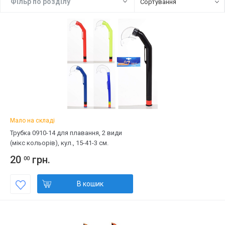
Фiльр по роздiлу
Сортування
Мало на складі
Трубка 0910-14 для плавання, 2 види
(мікс кольорів), кул., 15-41-3 см.
20
грн.
00
В кошик