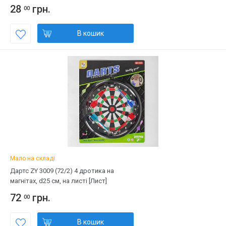
28
грн.
00
В кошик
Мало на складі
Дартс ZY 3009 (72/2) 4 дротика на
магнітах, d25 см, на листі [Лист]
72
грн.
00
В кошик