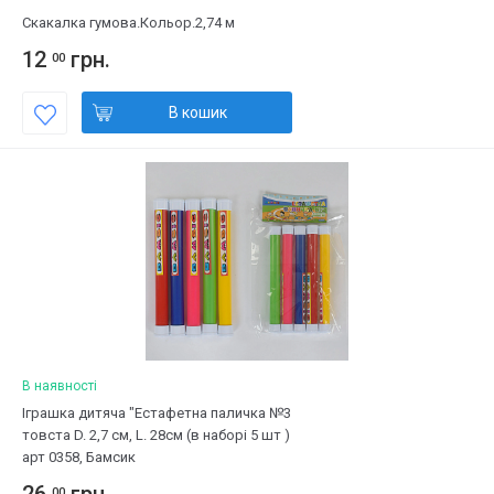
Скакалка гумова.Кольор.2,74 м
12
грн.
00
В кошик
В наявності
Іграшка дитяча "Естафетна паличка №3
товста D. 2,7 см, L. 28см (в наборі 5 шт )
арт 0358, Бамсик
00