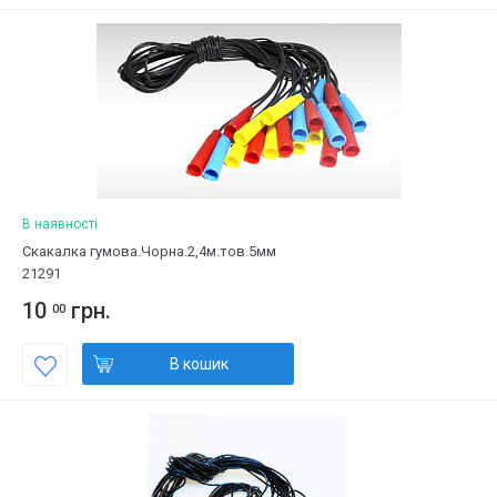
В наявності
Скакалка гумова.Чорна.2,4м.тов.5мм
21291
10
грн.
00
В кошик