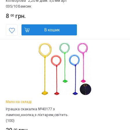
кольорова" 2,20 м діам. 5,0 мм арт
035/10 Бамсик
8
грн.
00
В кошик
Мало на складі
Іграшка скакалка №40177 з
лампою,кнопка,з ліхтарем,світить.
(100)
00