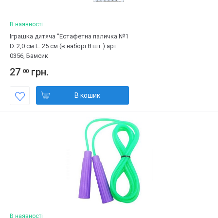
В наявності
Іграшка дитяча "Естафетна паличка №1
D. 2,0 см L. 25 см (в наборі 8 шт ) арт
0356, Бамсик
27
грн.
00
В кошик
В наявності