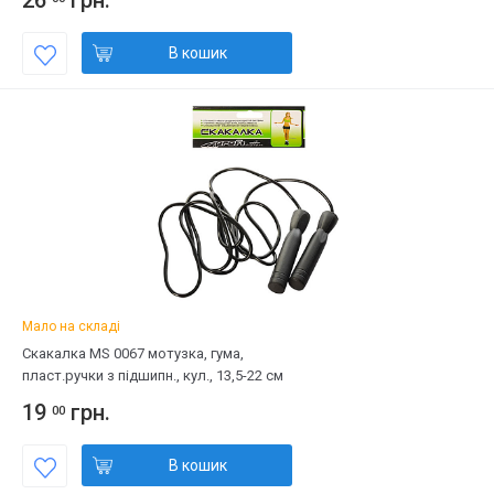
26
грн.
В кошик
Мало на складі
Скакалка MS 0067 мотузка, гума,
пласт.ручки з підшипн., кул., 13,5-22 см
19
грн.
00
В кошик