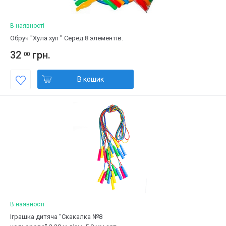
В наявності
Обруч "Хула хуп " Серед 8 элементів.
32
грн.
00
В кошик
В наявності
Іграшка дитяча "Скакалка №8