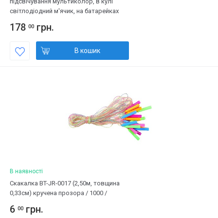
підсвічування мультиколор, в кулі
світлодіодний м'ячик, на батарейках
178
грн.
00
В кошик
В наявності
Скакалка BT-JR-0017 (2,50м, товщина
0,33см) кручена прозора / 1000 /
6
грн.
00