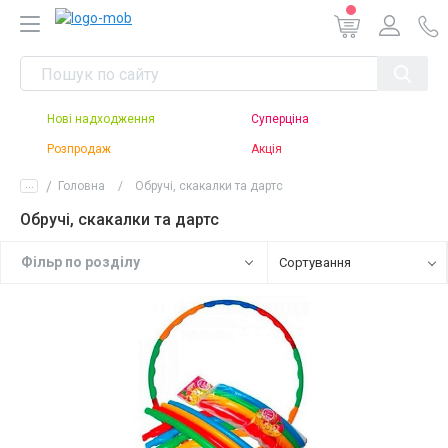
Нові надходження
Суперціна
Розпродаж
Акція
...
Головна
Обручі, скакалки та дартс
Обручі, скакалки та дартс
Фiльр по роздiлу
Сортування