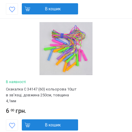
В кошик
В наявності
Скакалка С 34147 (60) кольорова 10шт
в зв'язці, довжина 250см, товщина
4,1мм
6
грн.
00
В кошик