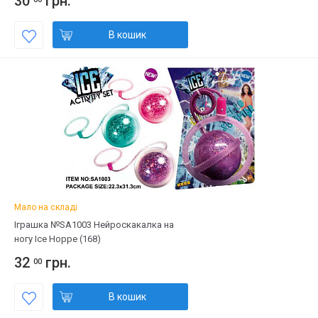
30
грн.
В кошик
Мало на складі
Іграшка №SA1003 Нейроскакалка на
ногу Ice Hoppe (168)
32
грн.
00
В кошик