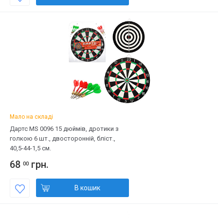
Мало на складі
Дартс MS 0096 15 дюймів, дротики з
голкою 6 шт., двосторонній, бліст.,
40,5-44-1,5 см.
68
грн.
00
В кошик