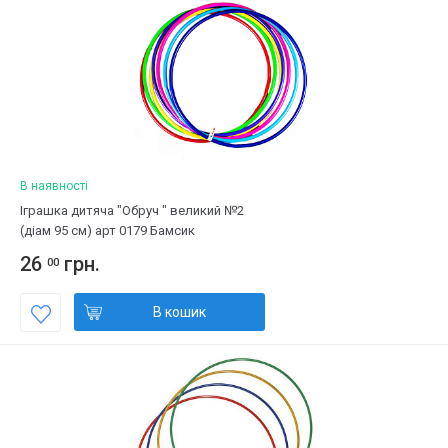
В наявності
Іграшка дитяча "Обруч " великий №2
(діам 95 см) арт 0179 Бамсик
26
грн.
00
В кошик