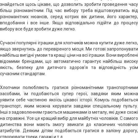
знайдеться щось цікаве, що дозволить зробити проведення часу
більш різноманітним. Під час вибору треба відштовхуватись від
різноманітних нюансів, серед котрих вік дитини, його характер,
вподобання і все інше. Якщо відповідально підійти до процесу
вибору все буде зробити дуже легко.
Сучасні популярні іграшки для хлопчиків можна купити дуже легко,
якщо звернутись до перевіреного місця. Ми готові запропонувати
найбільш вигідні умови та кращі ціни на всі іграшки. Вони вироблені
відомими брендами, що автоматично гарантує найбільш високу
якість, безпеку для дитячого здоров'я та відповідність усім
сучасним стандартам.
Хлопчики полюбляють гратися різноманітними транспортними
засобами, їм подобаються супер герої, завдяки яким можна
уявити себе частиною якоїсь цікавої історії. Комусь подобається
транспорт, яким можна керувати завдяки спеціальному пульту.
Інші з задоволенням граються машинками із металу, які дуже схожі
на справжні. Усе це кращий вибір для майбутніх чоловіків. С самого
дитинства вони мають змогу звикати до класичних чоловічих
атрибутів. Деяким дітям подобається гратися в залізну дорогу,
створювати треки, гаражі и т.д.