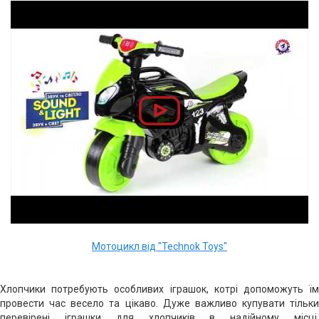
Мотоцикл від "Technok Toys"
Хлопчики потребують особливих іграшок, котрі допоможуть їм
провести час весело та цікаво. Дуже важливо купувати тільки
перевірені іграшки для хлопчиків в надійному місці.