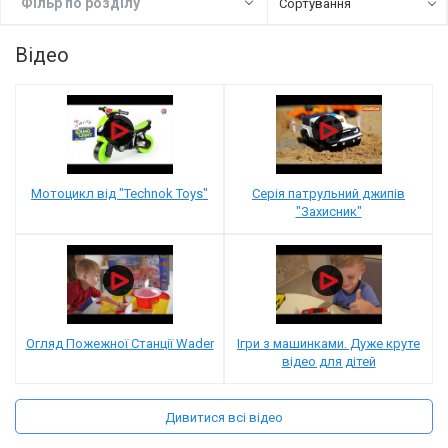
Фiльр по роздiлу
Сортування
Набори інструментів
Відео
Радіокерованний транспорт
Набори військові, поліцейські
Металевий транспорт
Інерційна техніка
Мотоцикл від "Technok Toys"
Серія патрульний джипів
"Захисник"
Пластикові машини, транспорт
Музичний транспорт
Трансформери, роботи
Огляд Пожежної Станції Wader
Ігри з машинками. Дуже круте
відео для дітей
Дивитися всі відео