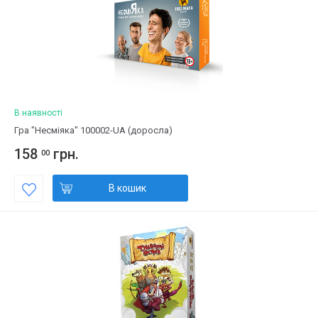
В наявності
Гра "Несміяка" 100002-UA (доросла)
158
грн.
00
В кошик