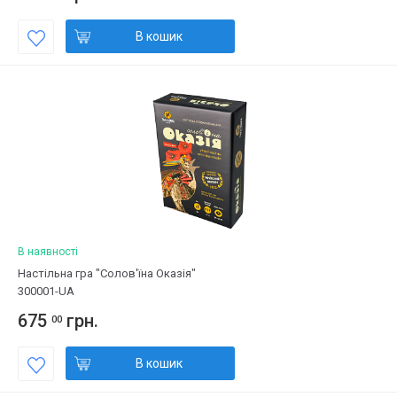
В кошик
В наявності
Настільна гра "Солов'їна Оказія"
300001-UA
675
грн.
00
В кошик