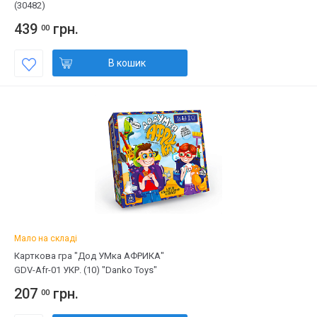
(30482)
439
грн.
00
В кошик
Мало на складі
Карткова гра "Дод УМка АФРИКА"
GDV-Afr-01 УКР. (10) "Danko Toys"
207
грн.
00