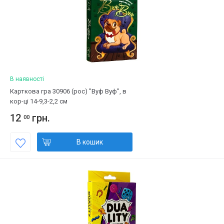
В наявності
Карткова гра 30906 (рос) "Вуф Вуф", в
кор-ці 14-9,3-2,2 см
12
грн.
00
В кошик