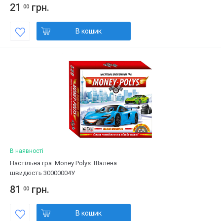
21
грн.
00
В кошик
В наявності
Настільна гра. Money Polys. Шалена
швидкість 30000004У
81
грн.
00
В кошик