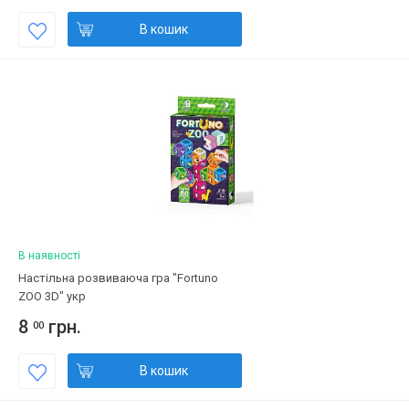
В кошик
В наявності
Настільна розвиваюча гра "Fortuno
ZOO 3D" укр
8
грн.
00
В кошик