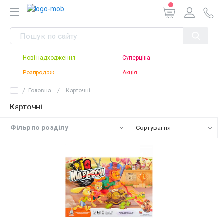
Нові надходження
Суперціна
Розпродаж
Акція
...
Головна
Карточні
Карточні
Фiльр по роздiлу
Сортування