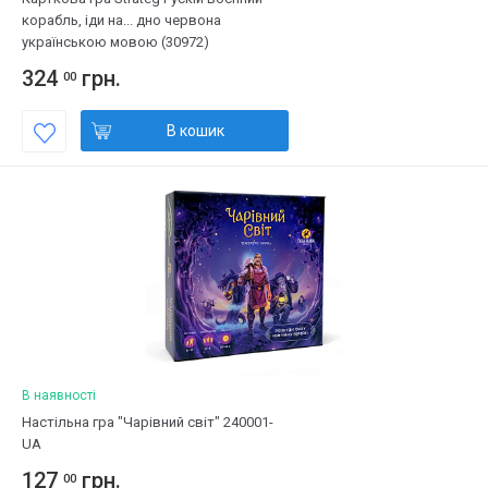
корабль, іди на... дно червона
українською мовою (30972)
324
грн.
00
В кошик
В наявності
Настільна гра "Чарівний світ" 240001-
UA
127
грн.
00