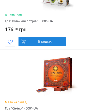
В наявності
Гра"Туманний острів" 30001-UA
176
грн.
00
В кошик
Мало на складі
Гра "Сіміно" 40001-UA