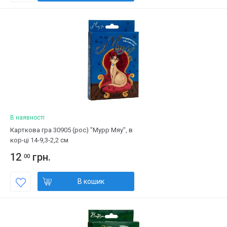
В наявності
Карткова гра 30905 (рос) "Мурр Мяу", в
кор-ці 14-9,3-2,2 см
12
грн.
00
В кошик