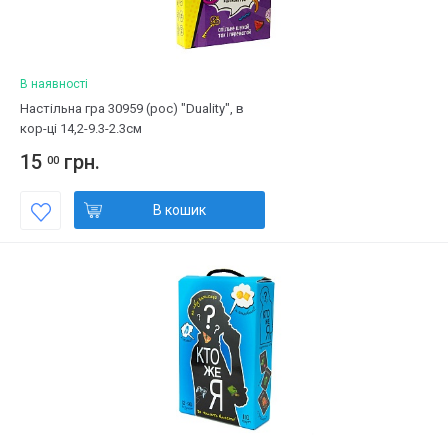
В наявності
Настільна гра 30959 (рос) "Duality", в
кор-ці 14,2-9.3-2.3см
15
грн.
00
В кошик