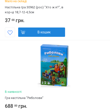
Мало на складі
Настільна гра 30962 (рос) "Хто ж я?", в
кор-ці 18,7-12-4,5см
37
грн.
00
В кошик
В наявності
Гра настільна "Риболови"
688
грн.
00