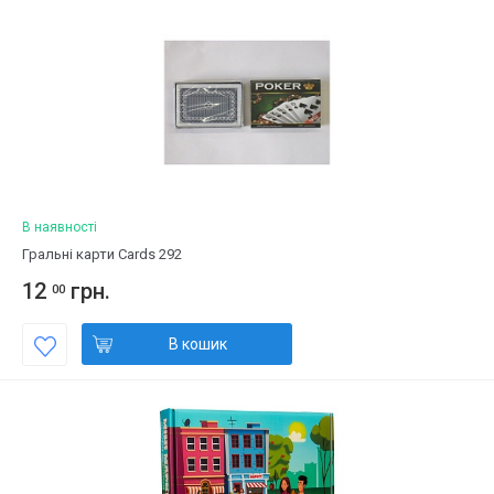
В наявності
Гральні карти Сards 292
12
грн.
00
В кошик