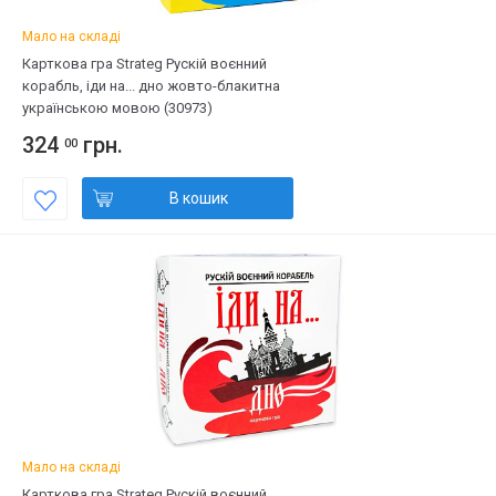
Мало на складі
Карткова гра Strateg Рускій воєнний
корабль, іди на... дно жовто-блакитна
українською мовою (30973)
324
грн.
00
В кошик
Мало на складі
Карткова гра Strateg Рускій воєнний