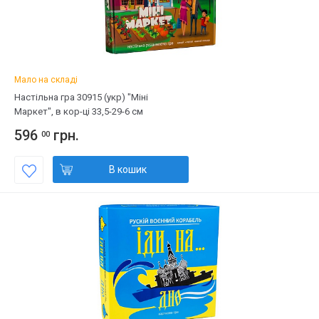
Мало на складі
Настільна гра 30915 (укр) "Міні
Маркет", в кор-ці 33,5-29-6 см
596
грн.
00
В кошик