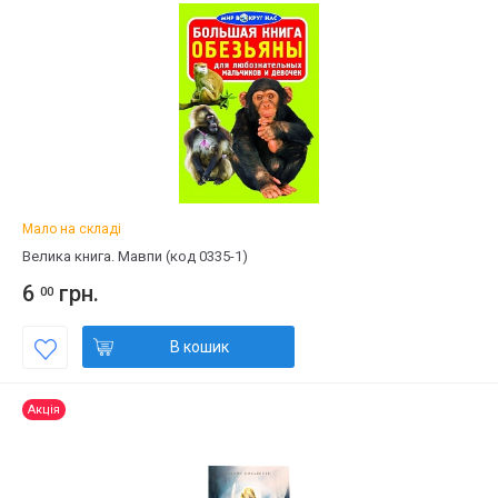
Мало на складі
Велика книга. Мавпи (код 0335-1)
6
грн.
00
В кошик
Акція