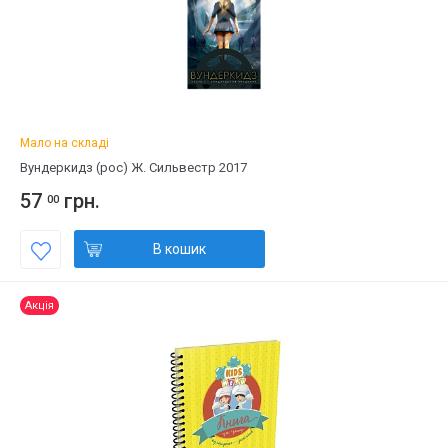
Мало на складі
Вундеркидз (рос) Ж. Сильвестр 2017
57
грн.
00
В кошик
Акція