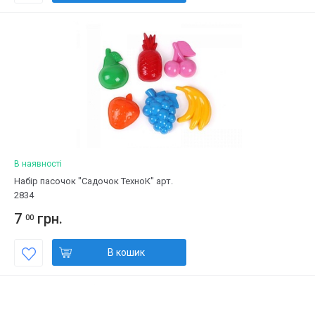
В наявності
Набір пасочок "Садочок ТехноК" арт.
2834
7
грн.
00
В кошик