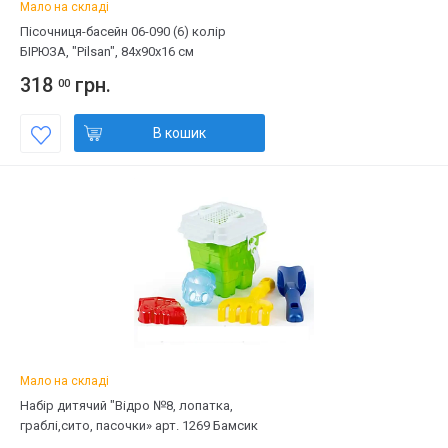
Мало на складі
Пісочниця-басейн 06-090 (6) колір
БІРЮЗА, "Pilsan", 84х90х16 см
318
грн.
00
В кошик
Мало на складі
Набір дитячий "Відро №8, лопатка,
граблі,сито, пасочки» арт. 1269 Бамсик