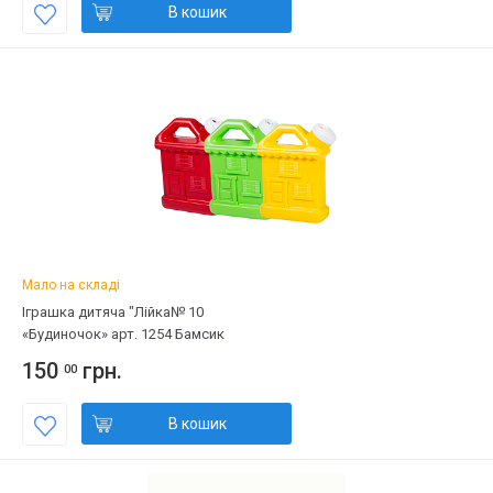
В кошик
Мало на складі
Іграшка дитяча "Лійка№ 10
«Будиночок» арт. 1254 Бамсик
150
грн.
00
В кошик