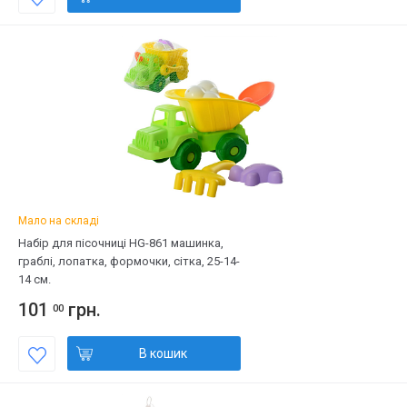
Мало на складі
Набір для пісочниці HG-861 машинка,
граблі, лопатка, формочки, сітка, 25-14-
14 см.
101
грн.
00
В кошик