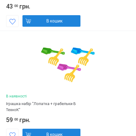
43
грн.
00
В кошик
В наявності
Іграшка набір "Лопатка + грабельки Б
ТехноК"
59
грн.
00
В кошик