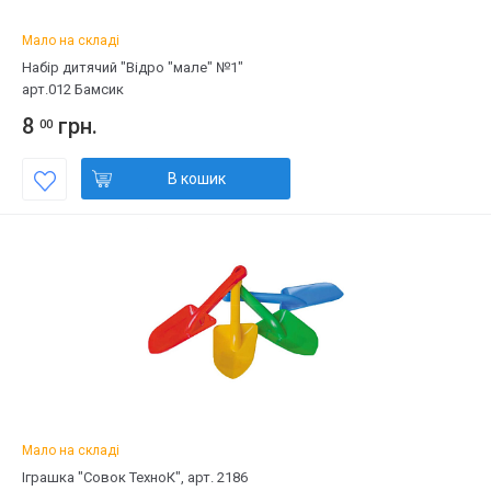
Мало на складі
Набір дитячий "Відро "мале" №1"
арт.012 Бамсик
8
грн.
00
В кошик
Мало на складі
Іграшка "Совок ТехноК", арт. 2186