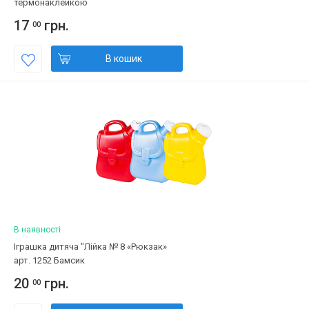
термонаклейкою
17
грн.
00
В кошик
В наявності
Іграшка дитяча "Лійка № 8 «Рюкзак»
арт. 1252 Бамсик
20
грн.
00