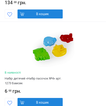
134
грн.
00
В кошик
В наявності
Набір дитячий «Набір пасочок №4» арт.
1273 Бамсик
6
грн.
00
В кошик