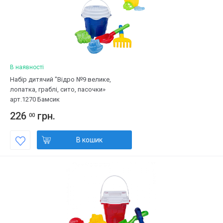
В наявності
Набір дитячий "Відро №9 велике,
лопатка, граблі, сито, пасочки»
арт.1270 Бамсик
226
грн.
00
В кошик