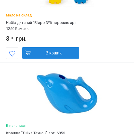
Мало на складі
Набір дитячий "Відро №6 порожнє арт.
1250 Бамсик
8
грн.
00
В кошик
В наявності
Іграшка "Лійка ТехноК" арт. 6856