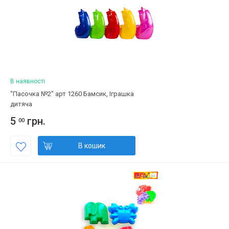
В наявності
"Пасочка №2" арт 1260 Бамсик, Іграшка
дитяча
5
грн.
00
В кошик