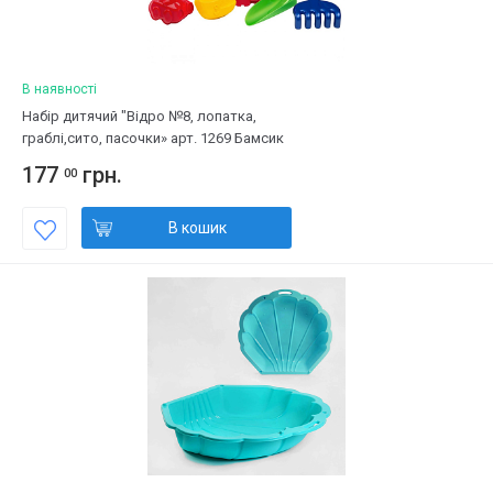
В наявності
Набір дитячий "Відро №8, лопатка,
граблі,сито, пасочки» арт. 1269 Бамсик
177
грн.
00
В кошик