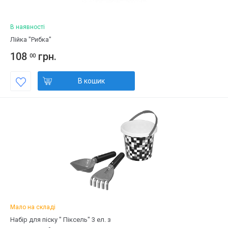
В наявності
Лійка "Рибка"
108
грн.
00
В кошик
Мало на складі
Набір для піску " Піксель" 3 ел. з