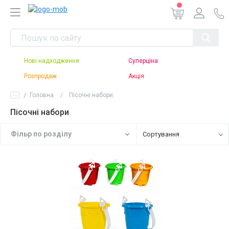
Нові надходження
Суперціна
Розпродаж
Акція
...
Головна
Пісочні набори
Пісочні набори
Фiльр по роздiлу
Сортування