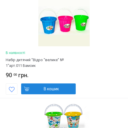
В наявності
Набір дитячий "Відро "велике" №
1"арт.011 Бамсик
90
грн.
00
В кошик