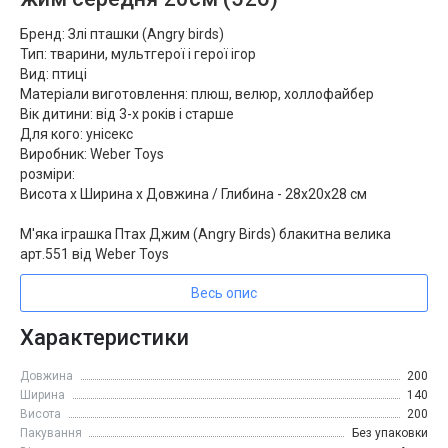
Бренд: Злі пташки (Angry birds)
Тип: тварини, мультгерої і герої ігор
Вид: птиці
Матеріали виготовлення: плюш, велюр, холлофайбер
Вік дитини: від 3-х років і старше
Для кого: унісекс
Виробник: Weber Toys
розміри:
Висота х Ширина х Довжина / Глибина - 28х20х28 см
М'яка іграшка Птах Джим (Angry Birds) блакитна велика
арт.551 від Weber Toys
Весь опис
Характеристики
Довжина
200
Ширина
140
Висота
200
Пакування
Без упаковки