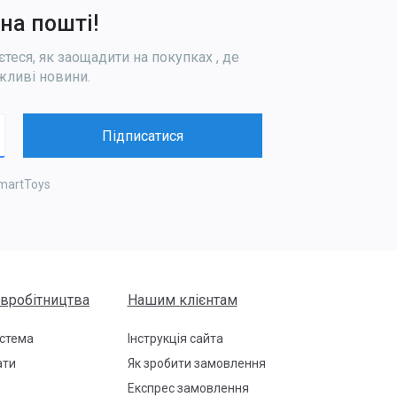
на пошті!
єтеся, як заощадити на покупках
, де
ажливі новини
.
Підписатися
martToys
івробітництва
Нашим клієнтам
истема
Інструкція сайта
ати
Як зробити замовлення
Експрес замовлення