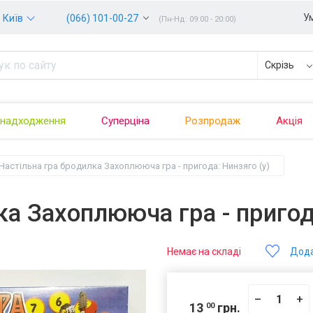
У
Київ
(066) 101-00-27
(Пн-Нд: 09:00 - 20:00)
Скрізь
 надходження
Суперціна
Розпродаж
Акція
Настільна гра бродилка Захоплююча гра - пригода: Нинзяго (у)
ка Захоплююча гра - пригод
Немає на складі
Дода
–
+
13
грн.
00