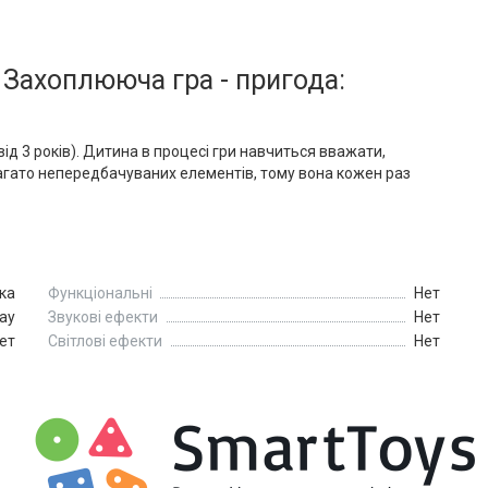
 Захоплююча гра - пригода:
від 3 років). Дитина в процесі гри навчиться вважати,
 багато непередбачуваних елементів, тому вона кожен раз
ка
Функціональні
Нет
ay
Звукові ефекти
Нет
ет
Світлові ефекти
Нет