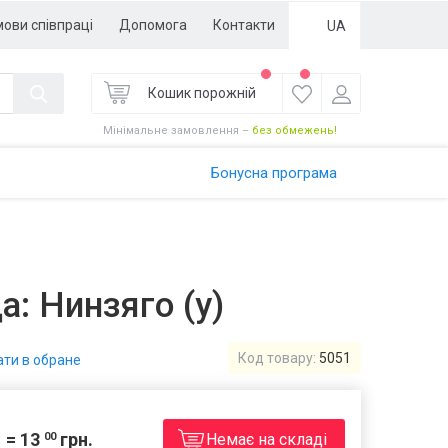
мови співпраці
Допомога
Контакти
UA
Кошик порожній
Мінімальне замовлення –
без обмежень!
Бонусна програма
Увійти
Зареєструватися
а: Нинзяго (у)
Код товару:
5051
ти в обране
13
грн.
00
Немає на складі