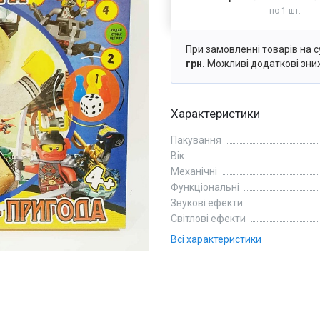
по 1 шт.
При замовленні товарів на с
грн.
Можливі додаткові зни
Характеристики
Пакування
Вік
Механічні
Функціональні
Звукові ефекти
Світлові ефекти
Всi характеристики